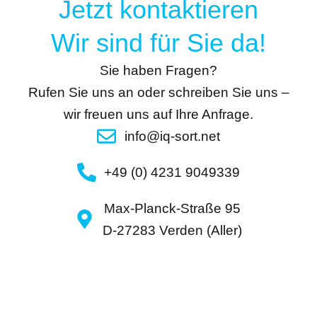
Jetzt kontaktieren
l
u
t
t
Wir sind für Sie da!
e
z
r
Sie haben Fragen?
n
a
Rufen Sie uns an oder schreiben Sie uns –
t
wir freuen uns auf Ihre Anfrage.
i
info@iq-sort.net
v
e
+49 (0) 4231 9049339
:
Max-Planck-Straße 95
D-27283 Verden (Aller)